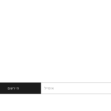
תעדכנו אותי
ניוזלטר
אנו נשלח לך חדשות והצעות מיוחדות.
הירשם